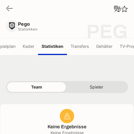
Pego
Statistiken
Pego
PEG
Statistiken
pielplan
Kader
Statistiken
Transfers
Gehälter
TV-Pr
Team
Spieler
Keine Ergebnisse
Keine Ergebnisse