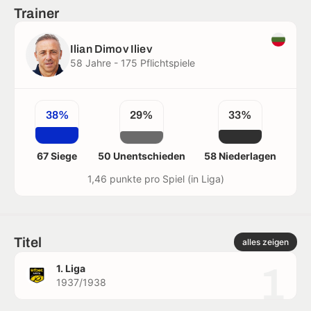
Trainer
Ilian Dimov Iliev
58 Jahre - 175 Pflichtspiele
38%
29%
33%
67 Siege
50 Unentschieden
58 Niederlagen
1,46 punkte pro Spiel (in Liga)
Titel
alles zeigen
1
1. Liga
1937/1938