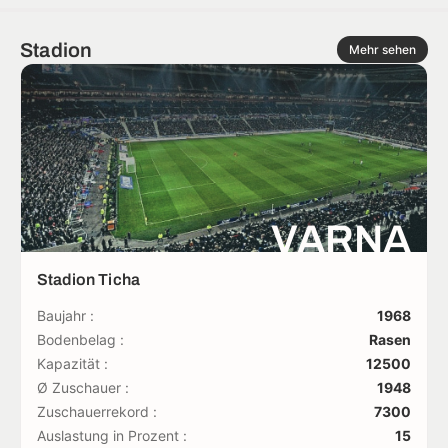
Stadion
Mehr sehen
VARNA
Stadion Ticha
Baujahr :
1968
Bodenbelag :
Rasen
Kapazität :
12500
Ø Zuschauer :
1948
Zuschauerrekord :
7300
Auslastung in Prozent :
15