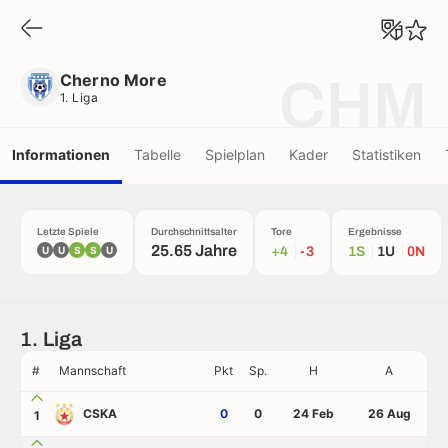
Cherno More
1. Liga
Cherno More
CHM
1. Liga
Informationen
Tabelle
Spielplan
Kader
Statistiken
Letzte Spiele
Durchschnittsalter
Tore
Ergebnisse
25.65 Jahre
U
U
S
S
U
+4
-3
1S
1U
0N
1. Liga
#
Mannschaft
Pkt
Sp.
H
A
CSKA
0
0
24 Feb
26 Aug
1