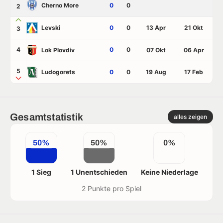
Cherno More
0
0
2
Levski
0
0
13 Apr
21 Okt
3
4
0
0
Lok Plovdiv
07 Okt
06 Apr
5
Ludogorets
0
0
19 Aug
17 Feb
Gesamtstatistik
alles zeigen
50%
50%
0%
1 Sieg
1 Unentschieden
Keine Niederlage
2 Punkte pro Spiel