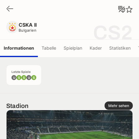
CSKA II
Bulgarien
CSKA II
CS2
Bulgarien
Informationen
Tabelle
Spielplan
Kader
Statistiken
Letzte Spiele
U
S
S
U
S
Stadion
Mehr sehen