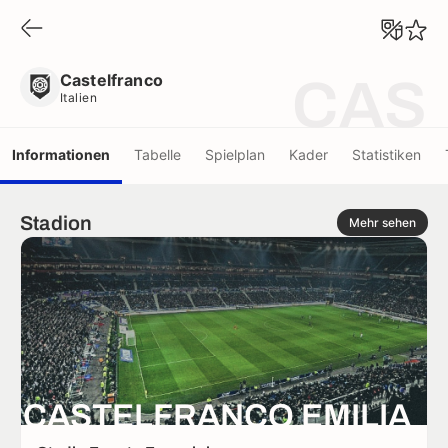
Castelfranco
Italien
Castelfranco
CAS
Italien
Informationen
Tabelle
Spielplan
Kader
Statistiken
Stadion
Mehr sehen
CASTELFRANCO EMILIA