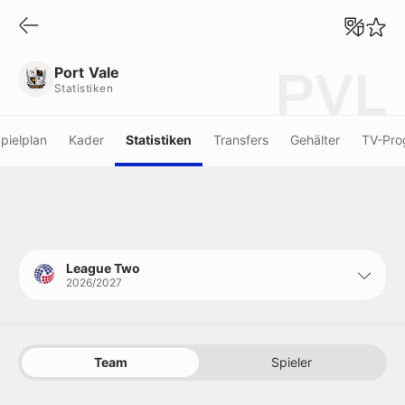
Port Vale
Statistiken
Port Vale
PVL
Statistiken
pielplan
Kader
Statistiken
Transfers
Gehälter
TV-Pr
League Two
2026/2027
Team
Spieler