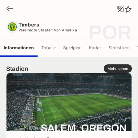
Timbers
Vereinigte Staaten Von Amerika
Timbers
POR
Vereinigte Staaten Von Amerika
Informationen
Tabelle
Spielplan
Kader
Statistiken
Stadion
Mehr sehen
SALEM, OREGON