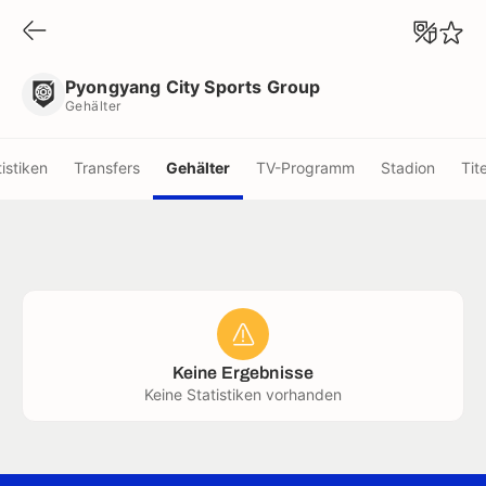
Pyongyang City Sports Group
Gehälter
Pyongyang City Sports Group
Gehälter
tistiken
Transfers
Gehälter
TV-Programm
Stadion
Tite
Keine Ergebnisse
Keine Statistiken vorhanden