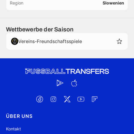
Region
Slowenien
Wettbewerbe der Saison
Vereins-Freundschaftsspiele
ÜBER UNS
Kontakt