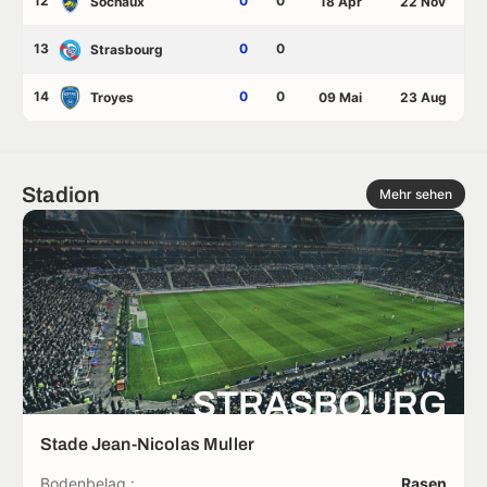
12
0
0
Sochaux
18 Apr
22 Nov
13
0
0
Strasbourg
14
0
0
Troyes
09 Mai
23 Aug
Stadion
Mehr sehen
STRASBOURG
Stade Jean-Nicolas Muller
Bodenbelag :
Rasen