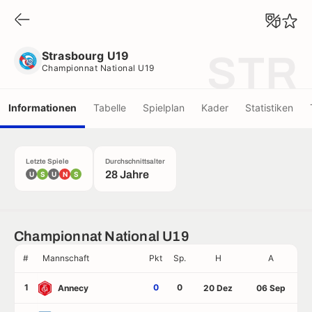
Strasbourg U19
Championnat National U19
Strasbourg U19
STR
Championnat National U19
Informationen
Tabelle
Spielplan
Kader
Statistiken
Letzte Spiele
Durchschnittsalter
28 Jahre
U
S
U
N
S
Championnat National U19
#
Mannschaft
Pkt
Sp.
H
A
1
0
0
Annecy
20 Dez
06 Sep