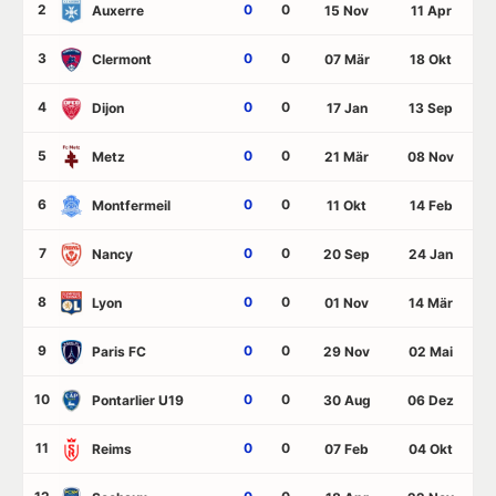
2
0
0
Auxerre
15 Nov
11 Apr
3
0
0
Clermont
07 Mär
18 Okt
4
0
0
Dijon
17 Jan
13 Sep
5
0
0
Metz
21 Mär
08 Nov
6
0
0
Montfermeil
11 Okt
14 Feb
7
0
0
Nancy
20 Sep
24 Jan
8
0
0
Lyon
01 Nov
14 Mär
9
0
0
Paris FC
29 Nov
02 Mai
10
0
0
Pontarlier U19
30 Aug
06 Dez
11
0
0
Reims
07 Feb
04 Okt