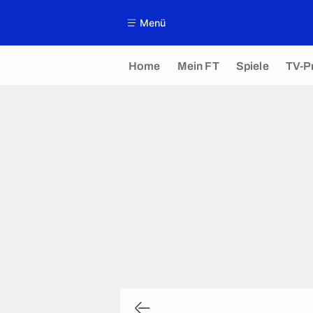
Menü
Home
Mein FT
Spiele
TV-P