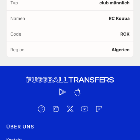
Typ
club männlich
Namen
RC Kouba
Code
RCK
Region
Algerien
ÜBER UNS
Kontakt