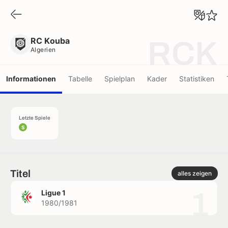
RC Kouba
Algerien
RC Kouba
RCK
Algerien
Informationen
Tabelle
Spielplan
Kader
Statistiken
Letzte Spiele
S
Titel
alles zeigen
1
Ligue 1
1980/1981