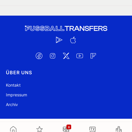
ÜBER UNS
Kontakt
Impressum
Archiv
@ FussballTransfers.com 2009-2026
Aktualisiert 13:02
8