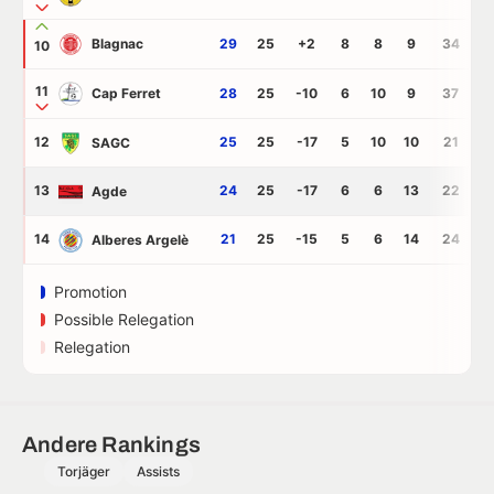
Blagnac
29
25
+2
8
8
9
34
3
10
11
Cap Ferret
28
25
-10
6
10
9
37
4
12
25
25
-17
5
10
10
21
3
SAGC
13
24
25
-17
6
6
13
22
3
Agde
14
21
25
-15
5
6
14
24
3
Alberes Argelè
Promotion
Possible Relegation
Relegation
Andere Rankings
Torjäger
Assists