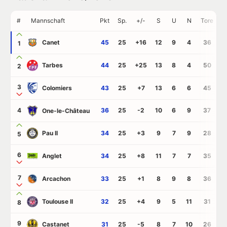
#
Mannschaft
Pkt
Sp.
+/-
S
U
N
Tore
G
Canet
45
25
+16
12
9
4
36
2
1
Tarbes
44
25
+25
13
8
4
50
2
2
3
Colomiers
43
25
+7
13
6
6
45
3
4
36
25
-2
10
6
9
37
3
One-le-Château
Pau II
34
25
+3
9
7
9
28
2
5
6
Anglet
34
25
+8
11
7
7
35
2
7
Arcachon
33
25
+1
8
9
8
36
3
Toulouse II
32
25
+4
9
5
11
31
2
8
9
Castanet
31
25
-5
8
7
10
26
3