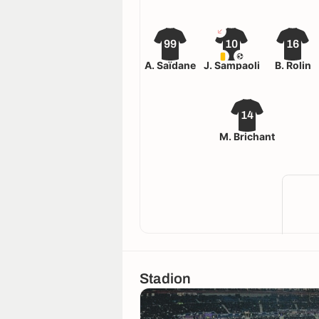
99
10
16
A. Saïdane
J. Sampaoli
B. Rolin
14
M. Brichant
Stadion