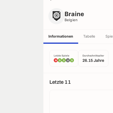
Braine
Belgien
Braine
Belgien
Informationen
Tabelle
Spie
Letzte Spiele
Durchschnittsalter
26.15 Jahre
N
S
S
U
S
Letzte 11