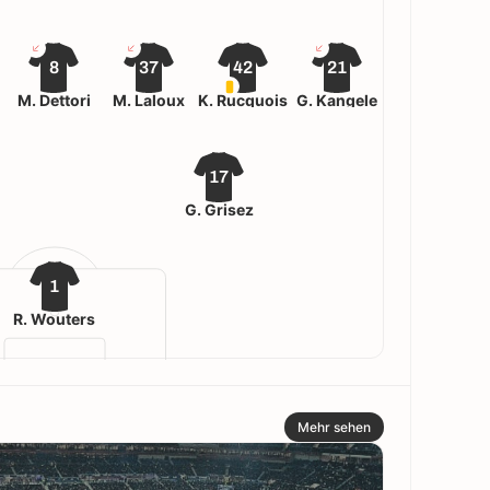
8
37
42
21
M. Dettori
M. Laloux
K. Rucquois
G. Kangele
17
G. Grisez
1
R. Wouters
Mehr sehen