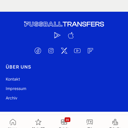
ÜBER UNS
Kontakt
Impressum
Archiv
@ FussballTransfers.com 2009-2026
Aktualisiert 17:37
35