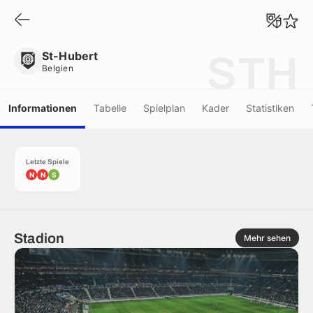
St-Hubert
Belgien
St-Hubert
STH
Belgien
Informationen
Tabelle
Spielplan
Kader
Statistiken
Letzte Spiele
N
N
S
Stadion
Mehr sehen