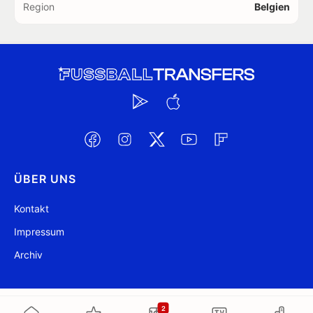
Region
Belgien
ÜBER UNS
Kontakt
Impressum
Archiv
@ FussballTransfers.com 2009-2026
Aktualisiert 00:27
2