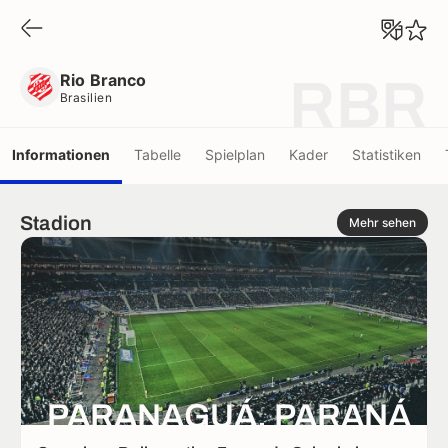
Rio Branco
Brasilien
Rio Branco
RBR
Brasilien
Informationen
Tabelle
Spielplan
Kader
Statistiken
Stadion
Mehr sehen
PARANAGUÁ, PARANÁ