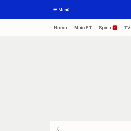
Menü
Home
Mein FT
Spiele
TV
1