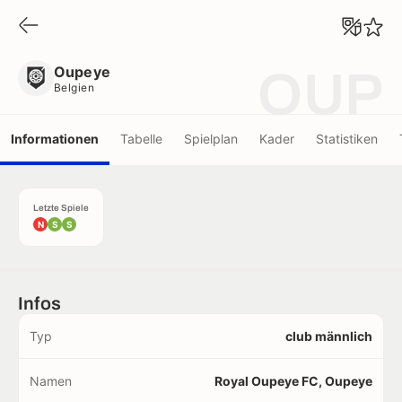
Oupeye
Belgien
Oupeye
OUP
Belgien
Informationen
Tabelle
Spielplan
Kader
Statistiken
Letzte Spiele
N
S
S
Infos
Typ
club männlich
Namen
Royal Oupeye FC, Oupeye