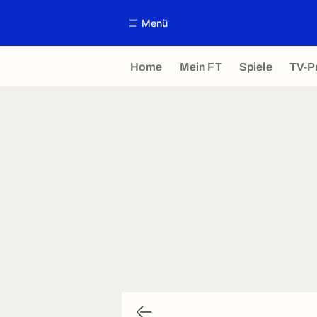
Menü
Home
Mein FT
Spiele
TV-P