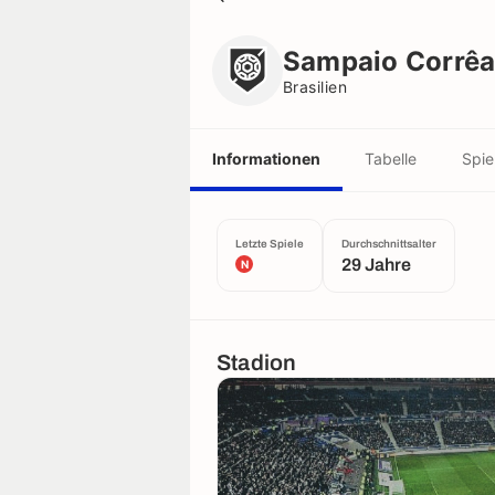
Sampaio Corrêa
Brasilien
Sampaio Corrê
Brasilien
Informationen
Tabelle
Spie
Letzte Spiele
Durchschnittsalter
29 Jahre
N
Stadion