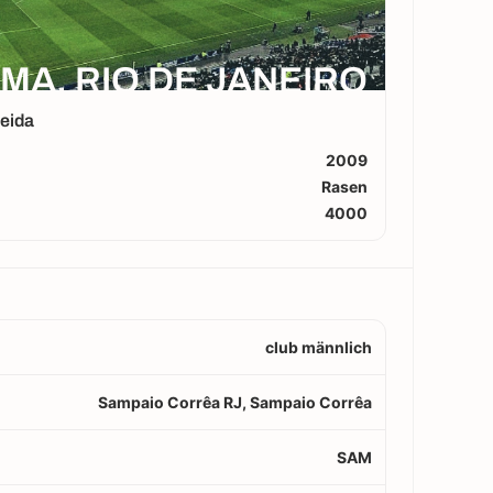
A, RIO DE JANEIRO
eida
2009
Rasen
4000
club männlich
Sampaio Corrêa RJ, Sampaio Corrêa
SAM