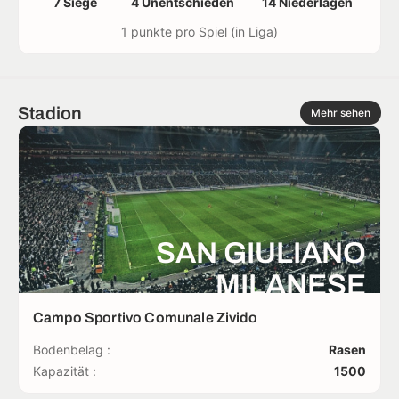
7 Siege
4 Unentschieden
14 Niederlagen
1 punkte pro Spiel (in Liga)
Stadion
Mehr sehen
SAN GIULIANO
MILANESE
Campo Sportivo Comunale Zivido
Bodenbelag :
Rasen
Kapazität :
1500