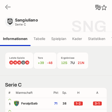
Sangiuliano
Serie C
Sangiuliano
SNG
Serie C
Informationen
Tabelle
Spielplan
Kader
Statistiken
Letzte Spiele
Tore
Ergebnisse
N
N
N
U
N
+39
-48
12S
7U
21N
Serie C
#
Mannschaft
Pkt
Sp.
H
A
FeralpiSalò
71
38
1-2
3-1
1