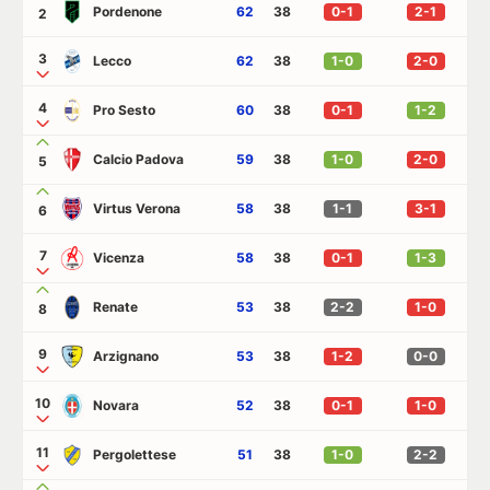
Pordenone
62
38
0-1
2-1
2
3
Lecco
62
38
1-0
2-0
4
Pro Sesto
60
38
0-1
1-2
Calcio Padova
59
38
1-0
2-0
5
Virtus Verona
58
38
1-1
3-1
6
7
Vicenza
58
38
0-1
1-3
Renate
53
38
2-2
1-0
8
9
Arzignano
53
38
1-2
0-0
10
Novara
52
38
0-1
1-0
11
Pergolettese
51
38
1-0
2-2