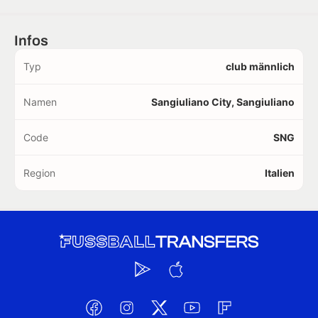
Infos
Typ
club männlich
Namen
Sangiuliano City, Sangiuliano
Code
SNG
Region
Italien