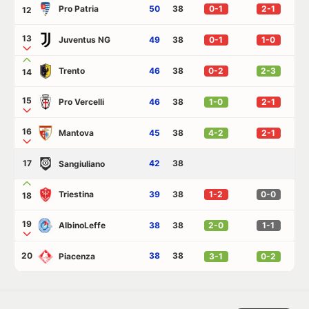
Pro Patria
50
38
0-1
2-1
12
13
Juventus NG
49
38
0-1
1-0
Trento
46
38
0-2
2-3
14
15
Pro Vercelli
46
38
1-0
2-1
16
Mantova
45
38
4-2
2-1
17
42
38
Sangiuliano
Triestina
39
38
1-2
0-0
18
19
AlbinoLeffe
38
38
2-0
1-1
20
38
38
Piacenza
3-1
0-2