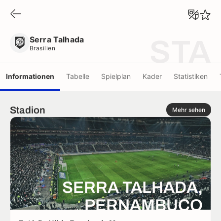
Serra Talhada
Brasilien
Serra Talhada
STA
Brasilien
Informationen
Tabelle
Spielplan
Kader
Statistiken
Stadion
Mehr sehen
SERRA TALHADA,
PERNAMBUCO