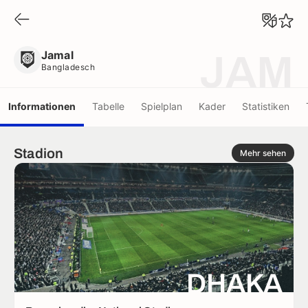
Jamal
Bangladesch
Jamal
JAM
Bangladesch
Informationen
Tabelle
Spielplan
Kader
Statistiken
Stadion
Mehr sehen
DHAKA