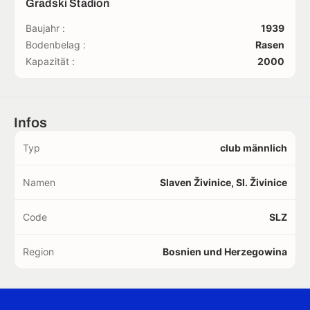
Gradski Stadion
Baujahr :
1939
Bodenbelag :
Rasen
Kapazität :
2000
Infos
Typ
club männlich
Namen
Slaven Živinice, Sl. Živinice
Code
SLZ
Region
Bosnien und Herzegowina