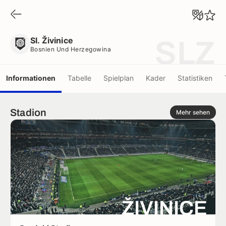
Sl. Živinice
Bosnien Und Herzegowina
Sl. Živinice
SLZ
Bosnien Und Herzegowina
Informationen
Tabelle
Spielplan
Kader
Statistiken
Stadion
Mehr sehen
ŽIVINICE