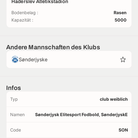
Haderslev Atletikstadion
Bodenbelag :
Rasen
Kapazität :
5000
Andere Mannschaften des Klubs
Sønderjyske
Infos
Typ
club weiblich
Namen
Sønderjysk Elitesport Fodbold, SønderjyskE
Code
SON