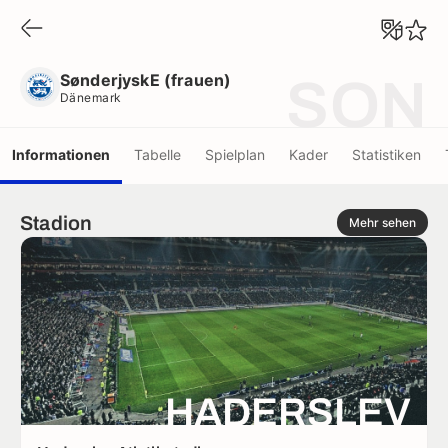
SønderjyskE (frauen)
Dänemark
SønderjyskE (frauen)
SON
Dänemark
Informationen
Tabelle
Spielplan
Kader
Statistiken
Stadion
Mehr sehen
HADERSLEV