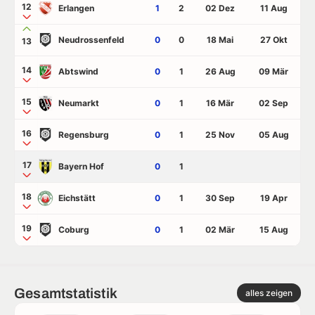
12
Erlangen
1
2
02 Dez
11 Aug
Neudrossenfeld
0
0
18 Mai
27 Okt
13
14
Abtswind
0
1
26 Aug
09 Mär
15
Neumarkt
0
1
16 Mär
02 Sep
16
Regensburg
0
1
25 Nov
05 Aug
17
Bayern Hof
0
1
18
Eichstätt
0
1
30 Sep
19 Apr
19
Coburg
0
1
02 Mär
15 Aug
Gesamtstatistik
alles zeigen