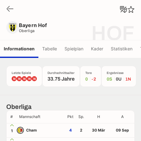
Bayern Hof
Oberliga
Bayern Hof
HOF
Oberliga
Informationen
Tabelle
Spielplan
Kader
Statistiken
Letzte Spiele
Durchschnittsalter
Tore
Ergebnisse
33.75 Jahre
N
N
N
N
N
0
-2
0S
0U
1N
Oberliga
#
Mannschaft
Pkt
Sp.
H
A
Cham
4
2
30 Mär
09 Sep
1