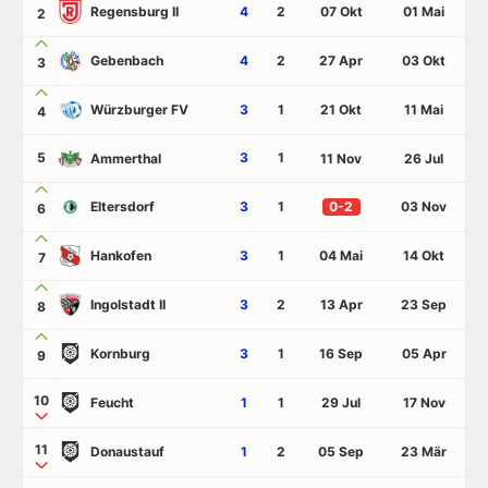
Regensburg II
4
2
07 Okt
01 Mai
2
Gebenbach
4
2
27 Apr
03 Okt
3
Würzburger FV
3
1
21 Okt
11 Mai
4
5
3
1
Ammerthal
11 Nov
26 Jul
Eltersdorf
3
1
0-2
03 Nov
6
Hankofen
3
1
04 Mai
14 Okt
7
Ingolstadt II
3
2
13 Apr
23 Sep
8
Kornburg
3
1
16 Sep
05 Apr
9
10
Feucht
1
1
29 Jul
17 Nov
11
Donaustauf
1
2
05 Sep
23 Mär