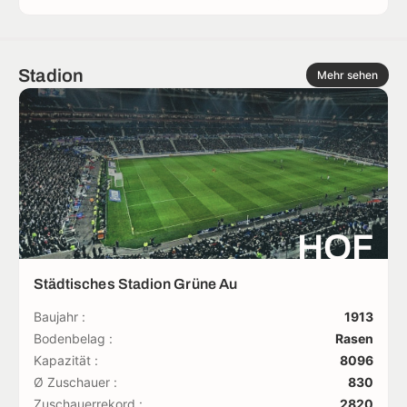
Stadion
Mehr sehen
HOF
Städtisches Stadion Grüne Au
Baujahr :
1913
Bodenbelag :
Rasen
Kapazität :
8096
Ø Zuschauer :
830
Zuschauerrekord :
2820