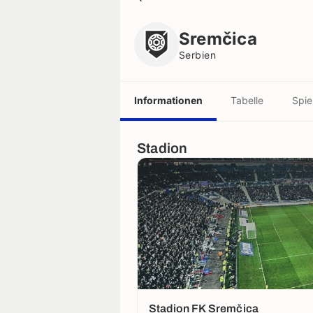
Sremčica
Serbien
Sremčica
Serbien
Informationen
Tabelle
Spie
Stadion
Stadion FK Sremčica