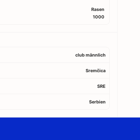
Rasen
1000
club männlich
Sremčica
SRE
Serbien