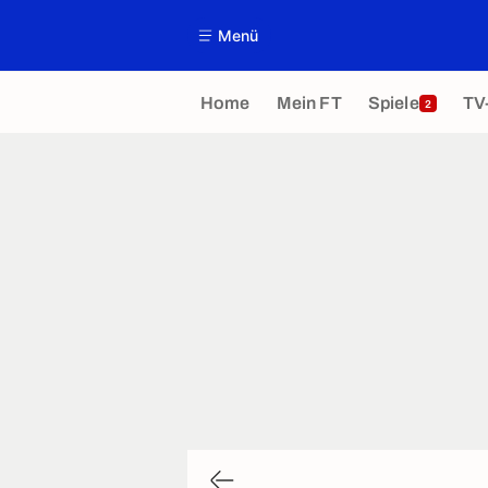
Menü
Home
Mein FT
Spiele
TV
2