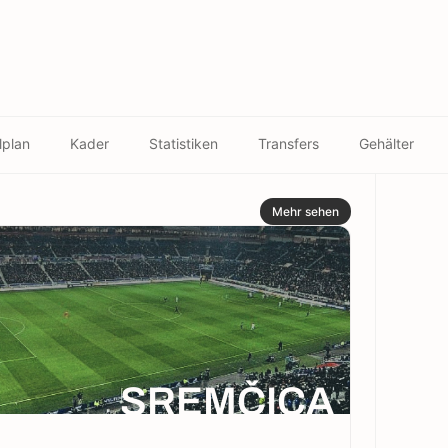
lplan
Kader
Statistiken
Transfers
Gehälter
Mehr sehen
SREMČICA