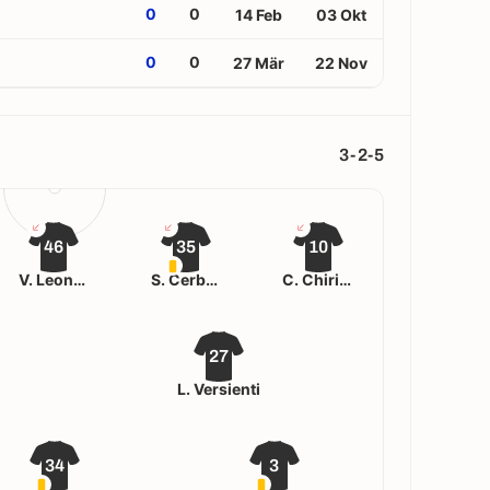
0
0
14 Feb
03 Okt
0
0
27 Mär
22 Nov
3-2-5
46
35
10
V. Leonetti
S. Cerbone
C. Chiricò
27
L. Versienti
34
3