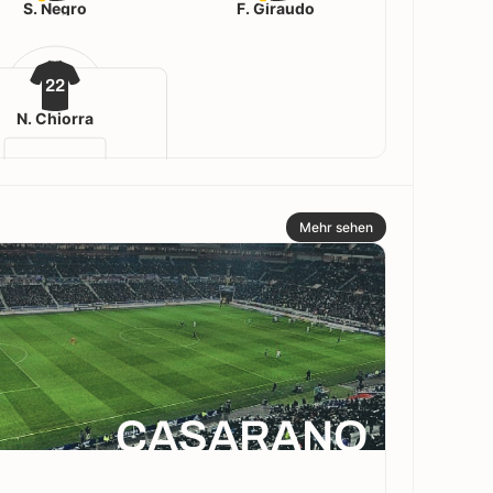
S. Negro
F. Giraudo
22
N. Chiorra
Mehr sehen
CASARANO