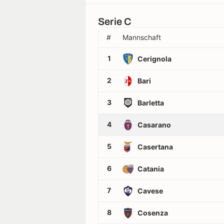
Serie C
#
Mannschaft
1
Cerignola
2
Bari
3
Barletta
4
Casarano
5
Casertana
6
Catania
7
Cavese
8
Cosenza