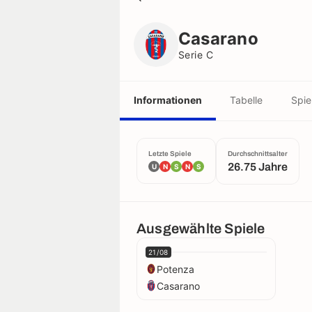
Casarano
Serie C
Casarano
Serie C
Informationen
Tabelle
Spie
Letzte Spiele
Durchschnittsalter
26.75 Jahre
U
N
S
N
S
Ausgewählte Spiele
21/08
Potenza
Casarano