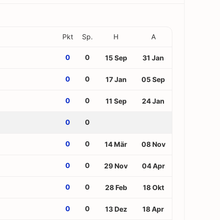
Pkt
Sp.
H
A
0
0
15 Sep
31 Jan
0
0
17 Jan
05 Sep
0
0
11 Sep
24 Jan
0
0
0
0
14 Mär
08 Nov
0
0
29 Nov
04 Apr
0
0
28 Feb
18 Okt
0
0
13 Dez
18 Apr