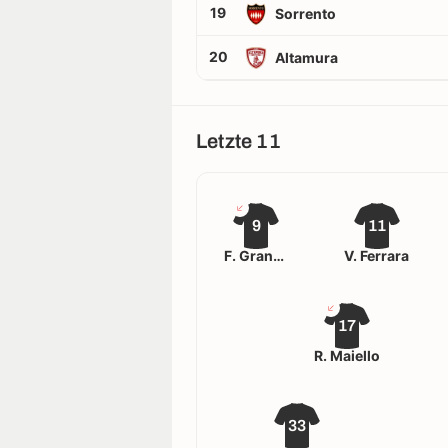
19
Sorrento
20
Altamura
Letzte 11
9
11
F. Grandolfo
V. Ferrara
17
R. Maiello
33