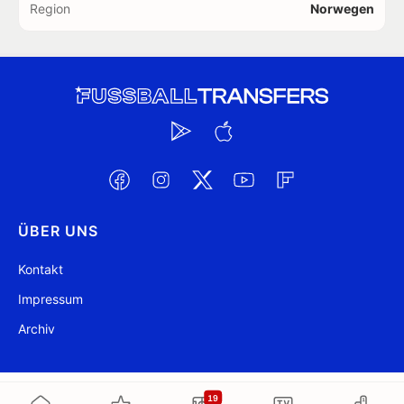
Region
Norwegen
ÜBER UNS
Kontakt
Impressum
Archiv
@ FussballTransfers.com 2009-2026
Aktualisiert 19:10
19