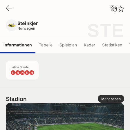
Steinkjer
Norwegen
Steinkjer
STE
Norwegen
Informationen
Tabelle
Spielplan
Kader
Statistiken
Letzte Spiele
N
N
N
N
N
Stadion
Mehr sehen