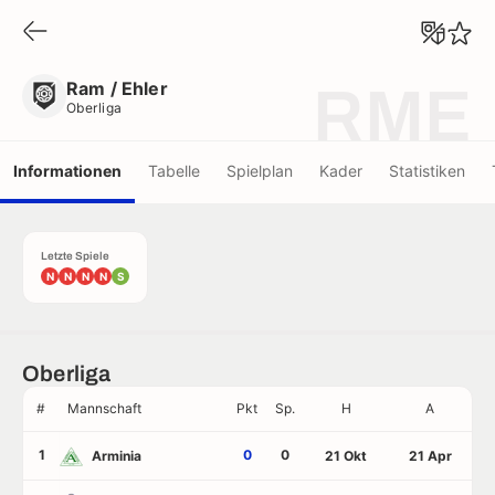
Ram / Ehler
Oberliga
Ram / Ehler
RME
Oberliga
Informationen
Tabelle
Spielplan
Kader
Statistiken
Letzte Spiele
N
N
N
N
S
Oberliga
#
Mannschaft
Pkt
Sp.
H
A
1
0
0
Arminia
21 Okt
21 Apr