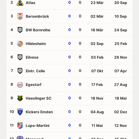
2
0
0
Atlas
23 Mär
30 Sep
3
0
0
Bersenbrück
02 Mär
10 Sep
4
0
0
BW Bornreihe
16 Mär
24 Sep
5
0
0
Hildesheim
02 Sep
25 Feb
6
0
0
Eilvese
03 Feb
26 Nov
7
0
0
Eintr. Celle
07 Okt
07 Apr
8
0
0
Egestorf
17 Feb
27 Aug
9
0
0
Heeslinger SC
18 Nov
18 Mai
10
0
0
Kickers Emden
04 Aug
02 Dez
11
0
0
Lupo-Martini
11 Mai
12 Nov
12
0
0