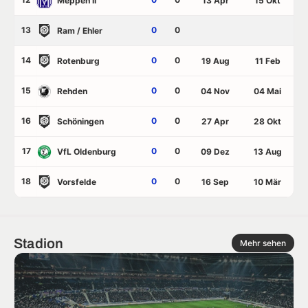
Meppen II
13 Apr
15 Okt
13
0
0
Ram / Ehler
14
0
0
Rotenburg
19 Aug
11 Feb
15
0
0
Rehden
04 Nov
04 Mai
16
0
0
Schöningen
27 Apr
28 Okt
17
0
0
VfL Oldenburg
09 Dez
13 Aug
18
0
0
Vorsfelde
16 Sep
10 Mär
Stadion
Mehr sehen