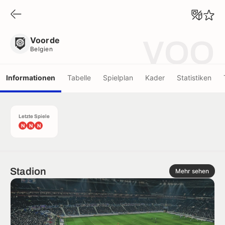
Voorde
Belgien
Voorde
VOO
Belgien
Informationen
Tabelle
Spielplan
Kader
Statistiken
Letzte Spiele
N
N
N
Stadion
Mehr sehen