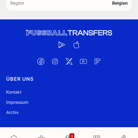
Region
Belgien
ÜBER UNS
Kontakt
Impressum
Archiv
@ FussballTransfers.com 2009-2026
Aktualisiert 22:05
4