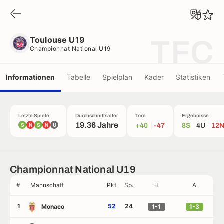
Toulouse U19
Championnat National U19
Toulouse U19
TFC
Championnat National U19
Informationen
Tabelle
Spielplan
Kader
Statistiken
Letzte Spiele
Durchschnittsalter
Tore
Ergebnisse
19.36 Jahre
S
N
S
N
U
+40
-47
8S
4U
12
Championnat National U19
#
Mannschaft
Pkt
Sp.
H
A
1
52
24
Monaco
1-1
1-3