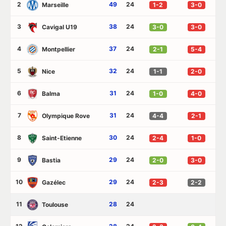
2
49
24
Marseille
1-2
3-0
3
38
24
Cavigal U19
3-0
3-0
4
37
24
Montpellier
2-1
5-4
5
32
24
Nice
1-1
2-0
6
31
24
Balma
1-0
4-0
7
31
24
Olympique Rove
4-4
2-1
8
30
24
Saint-Etienne
2-4
1-0
9
29
24
Bastia
2-0
3-0
10
29
24
Gazélec
2-3
2-2
11
28
24
Toulouse