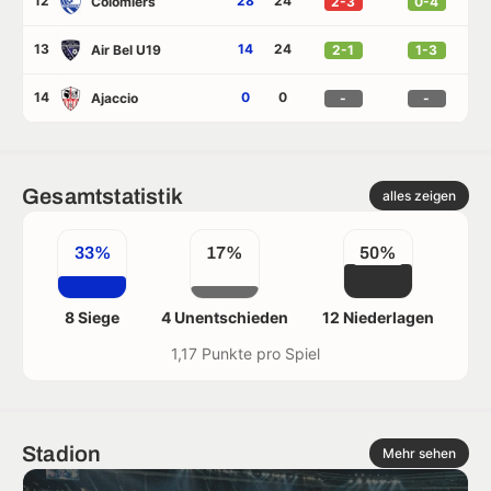
12
28
24
Colomiers
2-3
0-4
13
14
24
Air Bel U19
2-1
1-3
14
0
0
Ajaccio
-
-
Gesamtstatistik
alles zeigen
33%
17%
50%
8 Siege
4 Unentschieden
12 Niederlagen
1,17 Punkte pro Spiel
Stadion
Mehr sehen