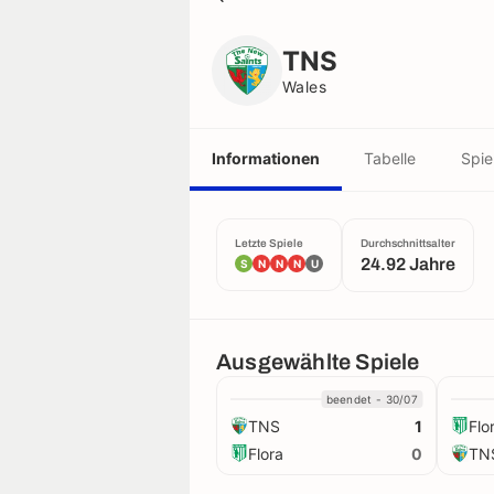
TNS
Wales
TNS
Wales
Informationen
Tabelle
Spie
Letzte Spiele
Durchschnittsalter
24.92 Jahre
S
N
N
N
U
Ausgewählte Spiele
beendet - 30/07
TNS
Flo
1
Flora
TN
0