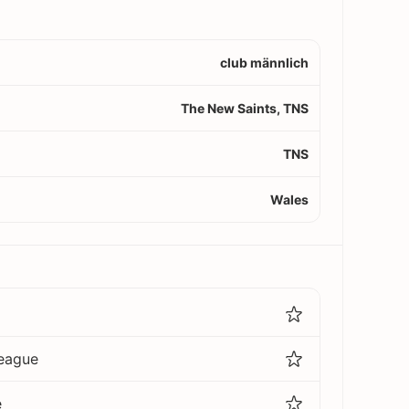
club männlich
The New Saints, TNS
TNS
Wales
eague
e