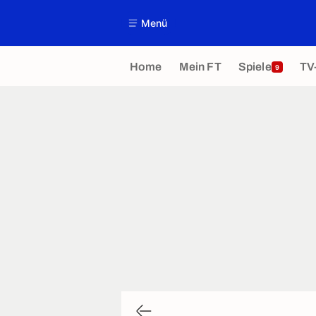
Menü
Home
Mein FT
Spiele
TV
9