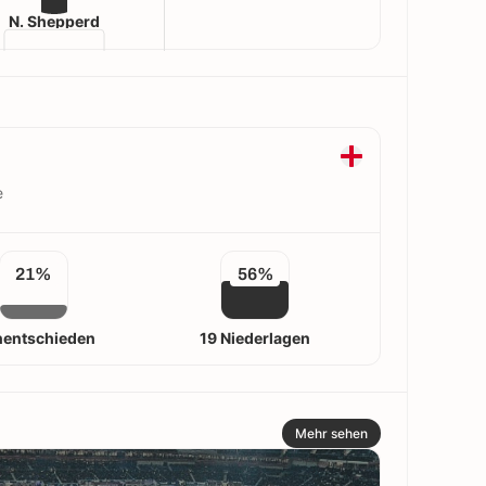
N. Shepperd
e
21%
56%
nentschieden
19 Niederlagen
Mehr sehen