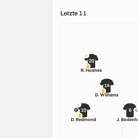
Letzte 11
20
R. Hughes
14
D. Williams
10
6
D. Redmond
J. Boden