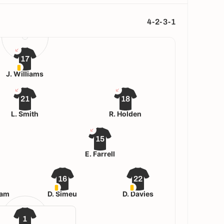
4-2-3-1
17
J. Williams
21
18
L. Smith
R. Holden
15
E. Farrell
16
22
ham
D. Simeu
D. Davies
1