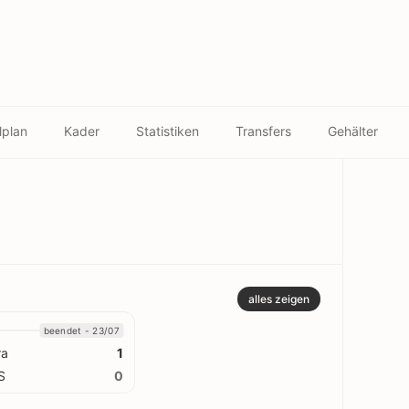
lplan
Kader
Statistiken
Transfers
Gehälter
alles zeigen
beendet - 23/07
ra
1
S
0