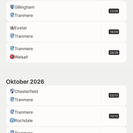
Gillingham
12/09
Tranmere
Exeter
19/09
Tranmere
Tranmere
26/09
Walsall
Oktober 2026
Chesterfield
03/10
Tranmere
Tranmere
10/10
Rochdale
Tranmere