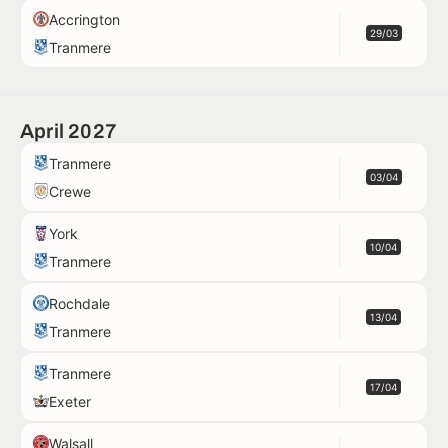
Accrington
29/03
Tranmere
April 2027
Tranmere
03/04
Crewe
York
10/04
Tranmere
Rochdale
13/04
Tranmere
Tranmere
17/04
Exeter
Walsall