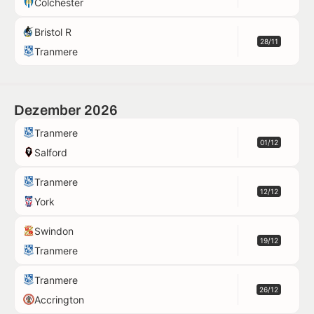
Colchester
Bristol R
28/11
Tranmere
Dezember 2026
Tranmere
01/12
Salford
Tranmere
12/12
York
Swindon
19/12
Tranmere
Tranmere
26/12
Accrington