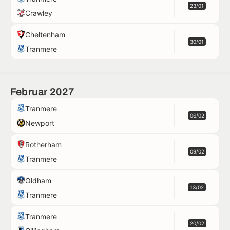
23/01
Crawley
Cheltenham
30/01
Tranmere
Februar 2027
Tranmere
06/02
Newport
Rotherham
09/02
Tranmere
Oldham
13/02
Tranmere
Tranmere
20/02