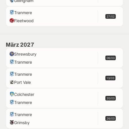
Gillingham
Tranmere
27/02
Fleetwood
März 2027
Shrewsbury
06/03
Tranmere
Tranmere
13/03
Port Vale
Colchester
20/03
Tranmere
Tranmere
26/03
Grimsby