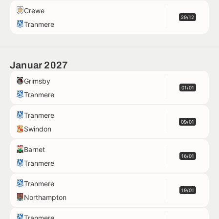
Crewe
29/12
Tranmere
Januar 2027
Grimsby
01/01
Tranmere
Tranmere
09/01
Swindon
Barnet
16/01
Tranmere
Tranmere
19/01
Northampton
Tranmere