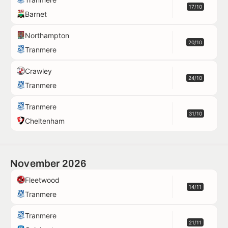
17/10
Barnet
Northampton
20/10
Tranmere
Crawley
24/10
Tranmere
Tranmere
31/10
Cheltenham
November 2026
Fleetwood
14/11
Tranmere
Tranmere
21/11