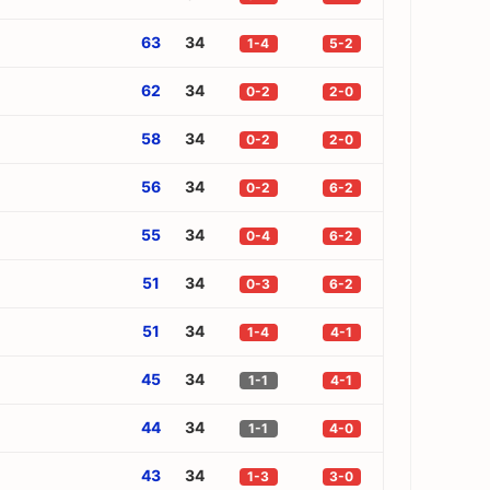
63
34
1-4
5-2
62
34
0-2
2-0
58
34
0-2
2-0
56
34
0-2
6-2
55
34
0-4
6-2
51
34
0-3
6-2
51
34
1-4
4-1
45
34
1-1
4-1
44
34
1-1
4-0
43
34
1-3
3-0