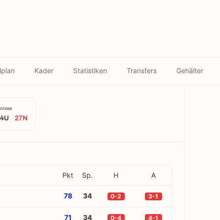
lplan
Kader
Statistiken
Transfers
Gehälter
nisse
4U
27N
Pkt
Sp.
H
A
78
34
0-2
3-1
71
34
0-4
4-1