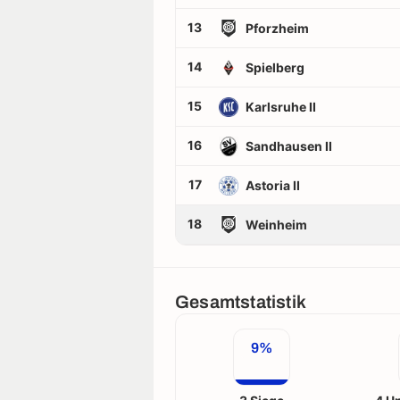
13
Pforzheim
14
Spielberg
15
Karlsruhe II
16
Sandhausen II
17
Astoria II
18
Weinheim
Gesamtstatistik
9%