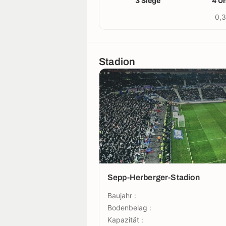
3 Siege
4 U
0,3
Stadion
Sepp-Herberger-Stadion
Baujahr :
Bodenbelag :
Kapazität :