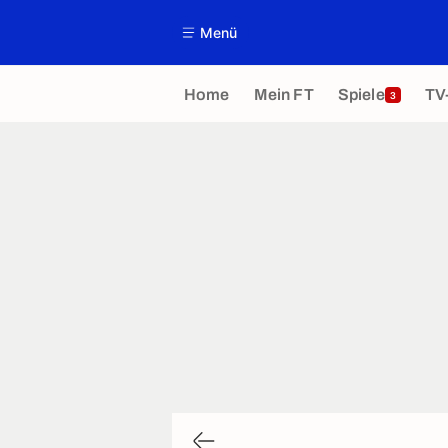
Menü
Home
Mein FT
Spiele
TV
3