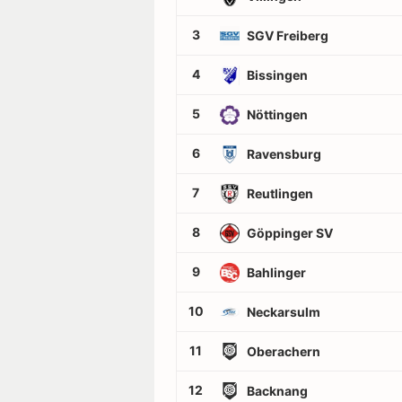
3
SGV Freiberg
4
Bissingen
5
Nöttingen
6
Ravensburg
7
Reutlingen
8
Göppinger SV
9
Bahlinger
10
Neckarsulm
11
Oberachern
12
Backnang