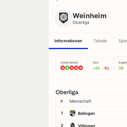
Weinheim
Oberliga
Weinheim
Oberliga
Informationen
Tabelle
Spie
Letzte Spiele
Tore
Ergeb
N
S
N
N
N
+24
-91
3S
Oberliga
#
Mannschaft
1
Balingen
2
Villingen