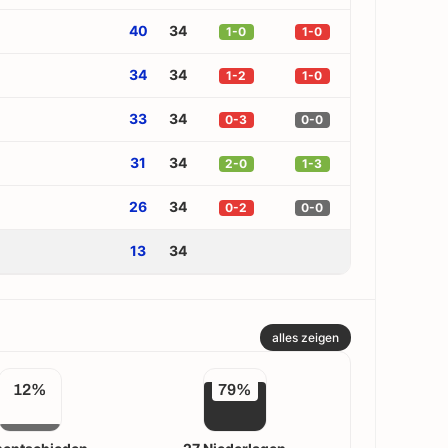
40
34
1-0
1-0
34
34
1-2
1-0
33
34
0-3
0-0
31
34
2-0
1-3
26
34
0-2
0-0
13
34
alles zeigen
12%
79%