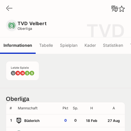
TVD Velbert
Oberliga
TVD Velbert
TVD
Oberliga
Informationen
Tabelle
Spielplan
Kader
Statistiken
Letzte Spiele
U
N
N
S
S
Oberliga
#
Mannschaft
Pkt
Sp.
H
A
1
0
0
Büderich
18 Feb
27 Aug