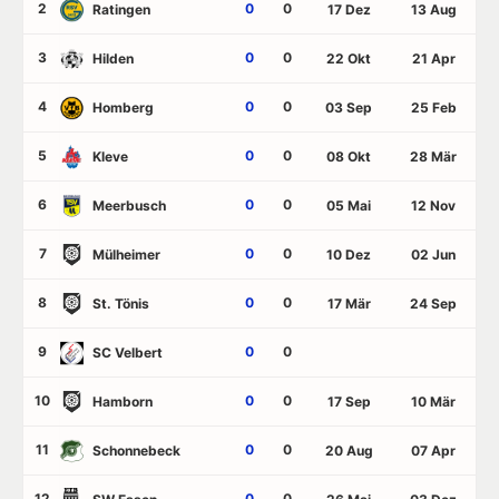
2
0
0
Ratingen
17 Dez
13 Aug
3
0
0
Hilden
22 Okt
21 Apr
4
0
0
Homberg
03 Sep
25 Feb
5
0
0
Kleve
08 Okt
28 Mär
6
0
0
Meerbusch
05 Mai
12 Nov
7
0
0
Mülheimer
10 Dez
02 Jun
8
0
0
St. Tönis
17 Mär
24 Sep
9
0
0
SC Velbert
10
0
0
Hamborn
17 Sep
10 Mär
11
0
0
Schonnebeck
20 Aug
07 Apr
12
0
0