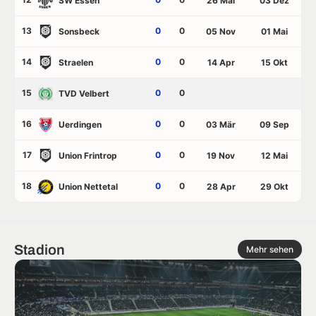
SW Essen
26 Mai
03 Dez
13
0
0
Sonsbeck
05 Nov
01 Mai
14
0
0
Straelen
14 Apr
15 Okt
15
0
0
TVD Velbert
16
0
0
Uerdingen
03 Mär
09 Sep
17
0
0
Union Frintrop
19 Nov
12 Mai
18
0
0
Union Nettetal
28 Apr
29 Okt
Stadion
Mehr sehen