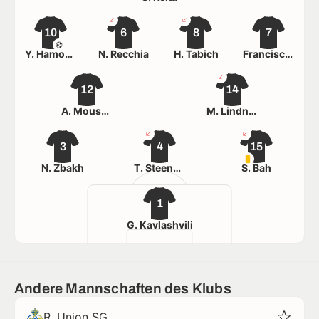
10
6
8
7
Y. Hamoutahar
N. Recchia
H. Tabich
Francisco Rosado
12
14
A. Moussaoui
M. Lindner
3
4
15
N. Zbakh
T. Steenhaut
S. Bah
1
G. Kavlashvili
Andere Mannschaften des Klubs
R. Union SG