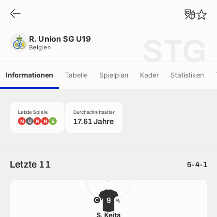
R. Union SG U19
Belgien
R. Union SG U19
STG
Belgien
Informationen
Tabelle
Spielplan
Kader
Statistiken
Letzte Spiele
Durchschnittsalter
17.61 Jahre
N
U
N
N
S
Letzte 11
5-4-1
9
S. Keita