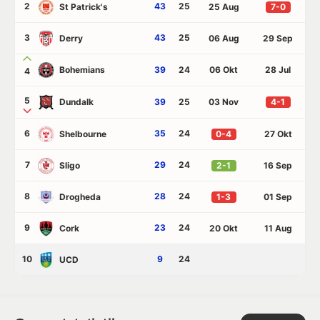
2
43
25
St Patrick's
25 Aug
7-0
3
43
25
Derry
06 Aug
29 Sep
Bohemians
39
24
06 Okt
28 Jul
4
5
Dundalk
39
25
03 Nov
4-1
6
35
24
Shelbourne
0-4
27 Okt
7
29
24
Sligo
2-1
16 Sep
8
28
24
Drogheda
1-3
01 Sep
9
23
24
Cork
20 Okt
11 Aug
10
9
24
UCD