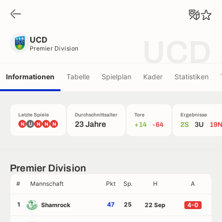
UCD
Premier Division
UCD
UCD
Premier Division
Informationen
Tabelle
Spielplan
Kader
Statistiken
Letzte Spiele
Durchschnittsalter
Tore
Ergebnisse
23 Jahre
N
U
N
N
N
+14
-64
2S
3U
19
Premier Division
#
Mannschaft
Pkt
Sp.
H
A
1
47
25
Shamrock
22 Sep
4-0