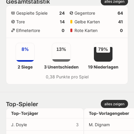
Gesamtstatistik
alles zeigen
Gespielte Spiele
24
Gegentore
64
Tore
14
Gelbe Karten
41
Elfmetertore
0
Rote Karten
0
8%
13%
79%
2 Siege
3 Unentschieden
19 Niederlagen
0,38 Punkte pro Spiel
Top-Spieler
alles zeigen
Top-Torjäger
Top-Vorlagengeber
J. Doyle
3
M. Dignam