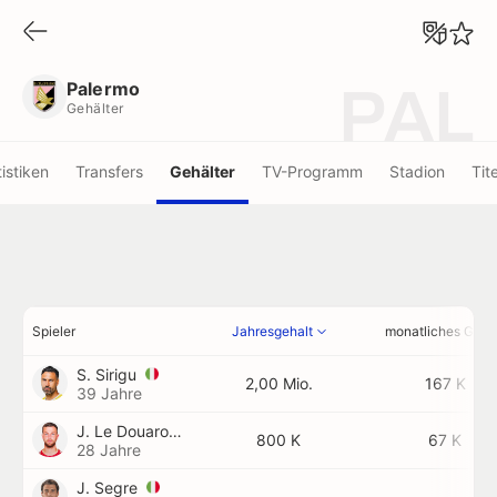
Palermo
Gehälter
Palermo
PAL
Gehälter
tistiken
Transfers
Gehälter
TV-Programm
Stadion
Tite
Spieler
Jahresgehalt
monatliches Geha
S. Sirigu
2,00 Mio.
167 K
39 Jahre
J. Le Douaron
800 K
67 K
28 Jahre
J. Segre
-
-