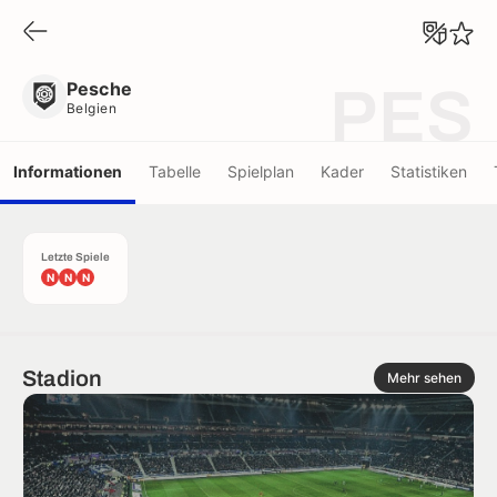
Pesche
Belgien
Pesche
PES
Belgien
Informationen
Tabelle
Spielplan
Kader
Statistiken
Letzte Spiele
N
N
N
Stadion
Mehr sehen