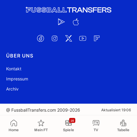
ÜBER UNS
Kontakt
Impressum
Archiv
@ FussballTransfers.com 2009-2026
Aktualisiert 19:06
16
In die Zwischenablage kopiert
Home
Mein FT
Spiele
TV
Tabelle