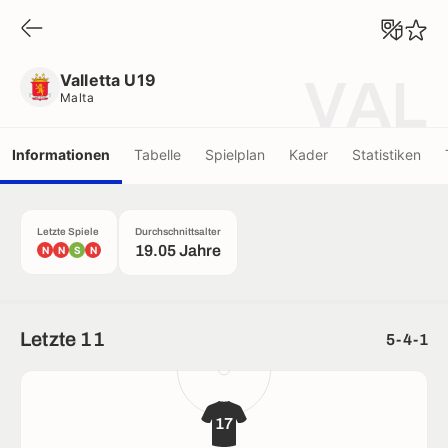
Valletta U19
Malta
Valletta U19
VAL
Malta
Informationen
Tabelle
Spielplan
Kader
Statistiken
Letzte Spiele
Durchschnittsalter
19.05 Jahre
N
N
S
N
Letzte 11
5-4-1
17