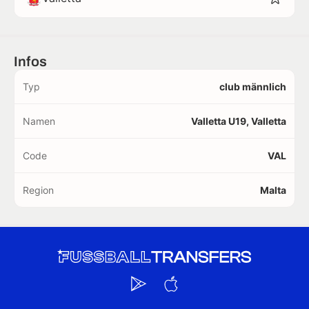
Infos
Typ
club männlich
Namen
Valletta U19, Valletta
Code
VAL
Region
Malta