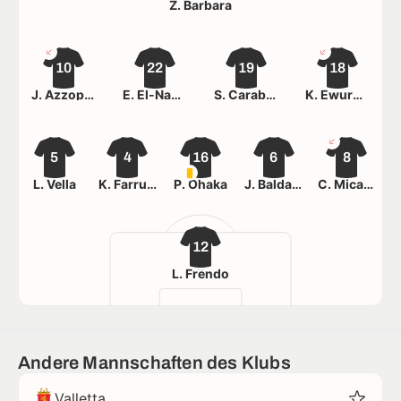
Z. Barbara
10
22
19
18
J. Azzopardi
E. El-Nasar
S. Carabott
K. Ewurum
5
4
16
6
8
L. Vella
K. Farrugia
P. Ohaka
J. Baldacchino
C. Micallef
12
L. Frendo
Andere Mannschaften des Klubs
Valletta