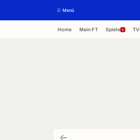
Menü
Home
Mein FT
Spiele
TV
2