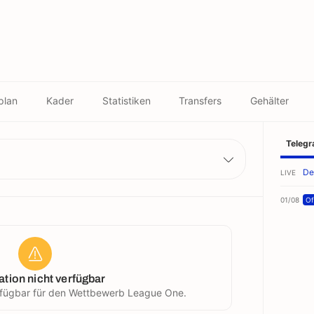
plan
Kader
Statistiken
Transfers
Gehälter
Teleg
De
LIVE
01/08
Off
ation nicht verfügbar
verfügbar für den Wettbewerb League One.