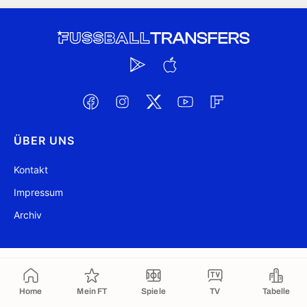
ÜBER UNS
Kontakt
Impressum
Archiv
@ FussballTransfers.com 2009-2026
Aktualisiert 09:25
In die Zwischenablage kopiert
Home
Mein FT
Spiele
TV
Tabelle