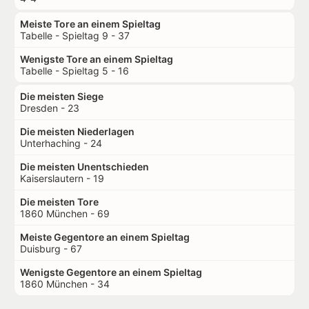
Meiste Tore an einem Spieltag
Tabelle - Spieltag 9 - 37
Wenigste Tore an einem Spieltag
Tabelle - Spieltag 5 - 16
Die meisten Siege
Dresden - 23
Die meisten Niederlagen
Unterhaching - 24
Die meisten Unentschieden
Kaiserslautern - 19
Die meisten Tore
1860 München - 69
Meiste Gegentore an einem Spieltag
Duisburg - 67
Wenigste Gegentore an einem Spieltag
1860 München - 34