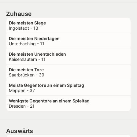
Zuhause
Die meisten Siege
Ingolstadt - 13
Die meisten Niederlagen
Unterhaching - 11
Die meisten Unentschieden
Kaiserslautern - 11
Die meisten Tore
Saarbrücken - 39
Meiste Gegentore an einem Spieltag
Meppen - 37
Wenigste Gegentore an einem Spieltag
Dresden - 21
Auswärts