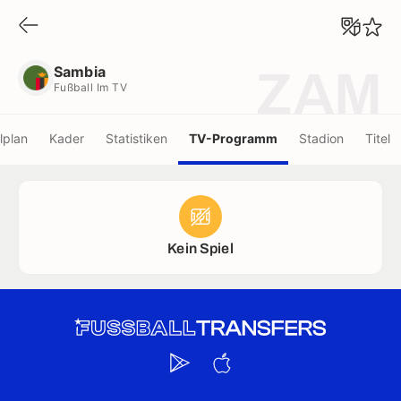
Sambia
Fußball Im TV
Sambia
ZAM
Fußball Im TV
lplan
Kader
Statistiken
TV-Programm
Stadion
Titel
Kein Spiel