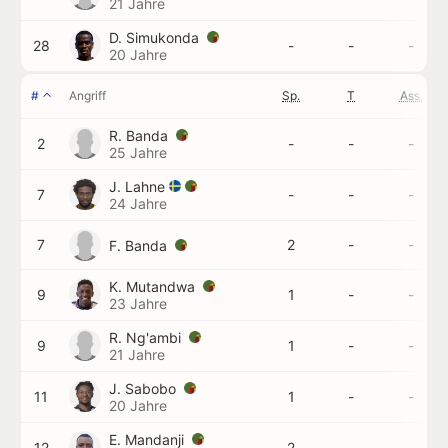
21 Jahre
D. Simukonda
28
-
-
-
20 Jahre
#
Angriff
Sp.
T
Ass.
R. Banda
2
-
-
-
25 Jahre
J. Lahne
7
-
-
-
24 Jahre
7
2
-
-
F. Banda
K. Mutandwa
9
1
-
-
23 Jahre
R. Ng'ambi
9
1
-
-
21 Jahre
J. Sabobo
11
1
-
-
20 Jahre
E. Mandanji
12
2
-
-