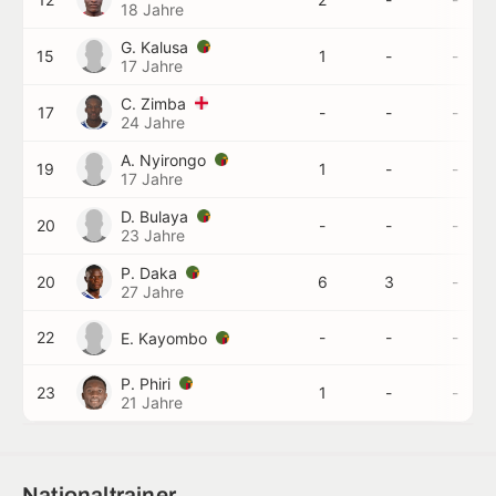
18 Jahre
G. Kalusa
15
1
-
-
17 Jahre
C. Zimba
17
-
-
-
24 Jahre
A. Nyirongo
19
1
-
-
17 Jahre
D. Bulaya
20
-
-
-
23 Jahre
P. Daka
20
6
3
-
27 Jahre
22
-
-
-
E. Kayombo
P. Phiri
23
1
-
-
21 Jahre
Nationaltrainer