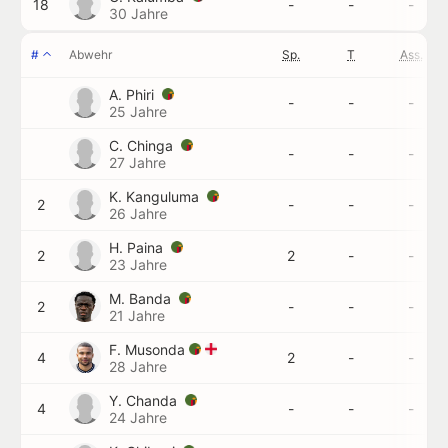
18
-
-
-
30 Jahre
#
Abwehr
Sp.
T
Ass.
A. Phiri
-
-
-
25 Jahre
C. Chinga
-
-
-
27 Jahre
K. Kanguluma
2
-
-
-
26 Jahre
H. Paina
2
2
-
-
23 Jahre
M. Banda
2
-
-
-
21 Jahre
F. Musonda
4
2
-
-
28 Jahre
Y. Chanda
4
-
-
-
24 Jahre