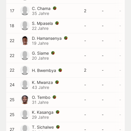
C. Chama
17
2
-
-
35 Jahre
S. Mpasela
18
-
-
-
22 Jahre
D. Hamansenya
22
-
-
-
19 Jahre
G. Siame
22
-
-
-
20 Jahre
22
2
-
-
H. Bwembya
K. Mwanza
24
-
-
-
43 Jahre
O. Tembo
25
-
-
-
31 Jahre
K. Kasanga
25
-
-
-
29 Jahre
T. Sichalwe
27
-
-
-