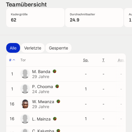
Teamübersicht
Kadergröße
Durchschnittsalter
Au
62
24.9
1
Alle
Verletzte
Gesperrte
#
Tor
Sp.
T
Ass.
M. Banda
1
-
-
-
29 Jahre
P. Chooma
1
1
-
-
24 Jahre
W. Mwanza
16
-
-
-
29 Jahre
16
1
-
-
L. Mainza
C. Kalumba