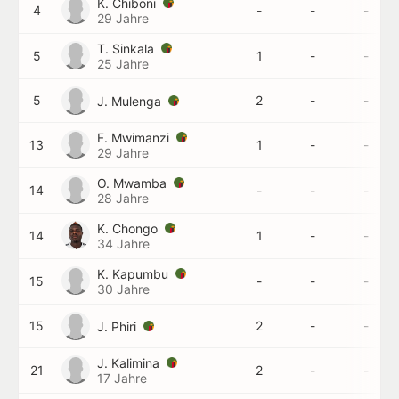
K. Chiboni
4
-
-
-
29 Jahre
T. Sinkala
5
1
-
-
25 Jahre
5
2
-
-
J. Mulenga
F. Mwimanzi
13
1
-
-
29 Jahre
O. Mwamba
14
-
-
-
28 Jahre
K. Chongo
14
1
-
-
34 Jahre
K. Kapumbu
15
-
-
-
30 Jahre
15
2
-
-
J. Phiri
J. Kalimina
21
2
-
-
17 Jahre