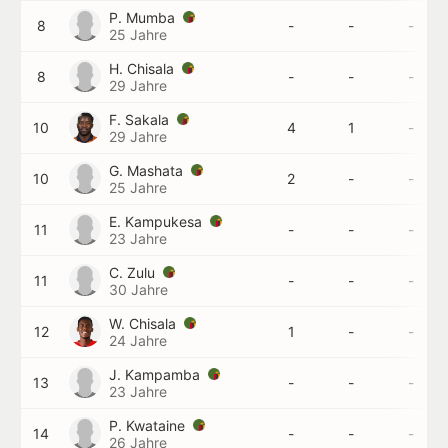
P. Mumba
8
-
-
-
25 Jahre
H. Chisala
8
-
-
-
29 Jahre
F. Sakala
10
4
1
-
29 Jahre
G. Mashata
10
2
-
-
25 Jahre
E. Kampukesa
11
-
-
-
23 Jahre
C. Zulu
11
-
-
-
30 Jahre
W. Chisala
12
1
-
-
24 Jahre
J. Kampamba
13
-
-
-
23 Jahre
P. Kwataine
14
-
-
-
26 Jahre