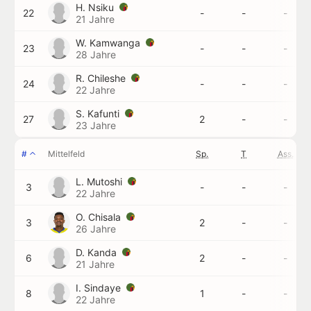
H. Nsiku
22
-
-
-
21 Jahre
W. Kamwanga
23
-
-
-
28 Jahre
R. Chileshe
24
-
-
-
22 Jahre
S. Kafunti
27
2
-
-
23 Jahre
#
Mittelfeld
Sp.
T
Ass.
L. Mutoshi
3
-
-
-
22 Jahre
O. Chisala
3
2
-
-
26 Jahre
D. Kanda
6
2
-
-
21 Jahre
I. Sindaye
8
1
-
-
22 Jahre