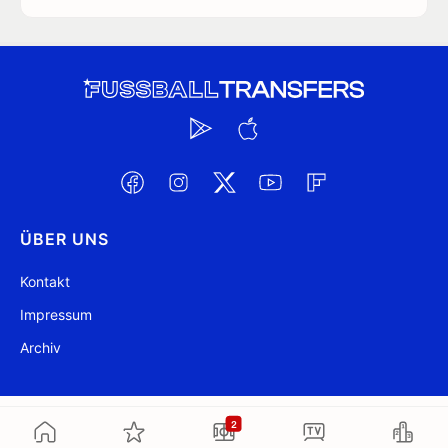
ÜBER UNS
Kontakt
Impressum
Archiv
@ FussballTransfers.com 2009-2026
Aktualisiert 23:03
2