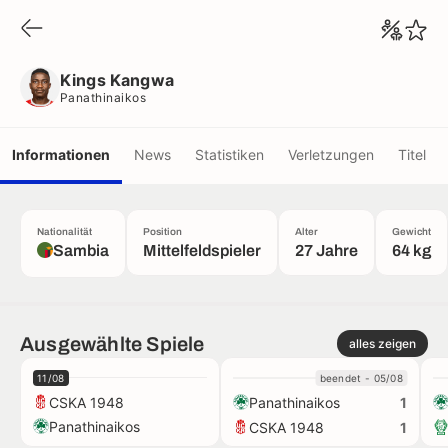
Kings Kangwa
Panathinaikos
Kings Kangwa
Panathinaikos
Informationen
News
Statistiken
Verletzungen
Titel
Nationalität
Position
Alter
Gewicht
Sambia
Mittelfeldspieler
27 Jahre
64 kg
Ausgewählte Spiele
alles zeigen
11/08
beendet - 05/08
CSKA 1948
Panathinaikos
1
Panathinaikos
CSKA 1948
1