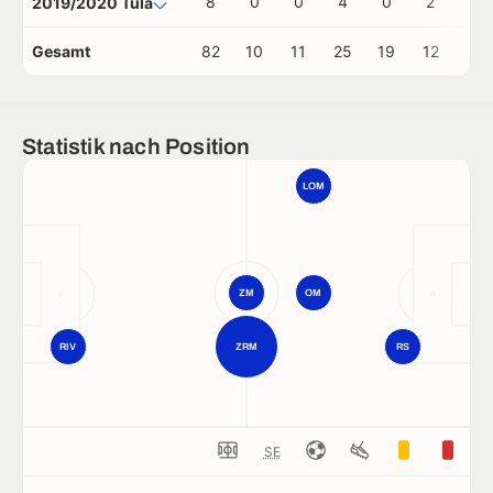
8
0
0
4
0
2
0
2019/2020 Tula
Gesamt
82
10
11
25
19
12
3
Statistik nach Position
LOM
ZM
OM
RIV
ZRM
RS
SE