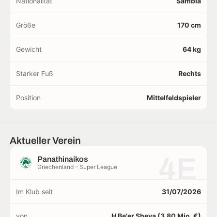
Nationalität
Sambia
Größe
170 cm
Gewicht
64 kg
Starker Fuß
Rechts
Position
Mittelfeldspieler
Aktueller Verein
4E
Panathinaikos
Griechenland – Super League
Im Klub seit
31/07/2026
von
H Be'er Sheva (3,80 Mio. €)