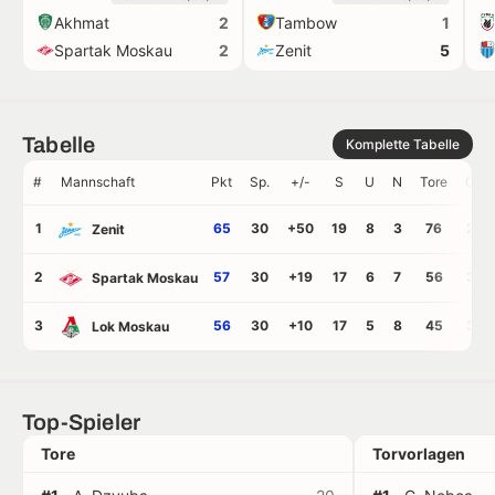
Akhmat
Tambow
2
1
trikots
Spartak Moskau
Zenit
2
5
Tabelle
Komplette Tabelle
#
Mannschaft
Pkt
Sp.
+/-
S
U
N
Tore
GT
1
65
30
+50
19
8
3
76
26
Zenit
2
57
30
+19
17
6
7
56
37
Spartak Moskau
3
56
30
+10
17
5
8
45
35
Lok Moskau
Top-Spieler
Tore
Torvorlagen