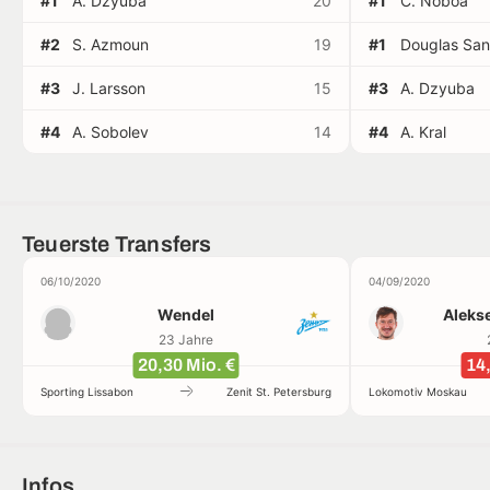
#1
A. Dzyuba
20
#1
C. Noboa
#2
S. Azmoun
19
#1
Douglas San
#3
J. Larsson
15
#3
A. Dzyuba
#4
A. Sobolev
14
#4
A. Kral
Teuerste Transfers
06/10/2020
04/09/2020
Wendel
Aleks
23 Jahre
20,30 Mio. €
14,
Sporting Lissabon
Zenit St. Petersburg
Lokomotiv Moskau
Infos