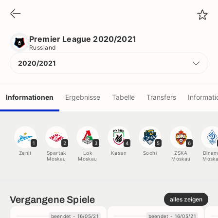
Premier League 2020/2021
Russland
Premier League 2020/2021
Russland
2020/2021
Informationen
Ergebnisse
Tabelle
Transfers
Informati
Vereine
1
2
3
4
5
6
Spieler
Zenit
Spartak
Lok
Kasan
Sochi
ZSKA
Dina
Moskau
Moskau
Moskau
Mosk
Schiedsrichter
Vergangene Spiele
alles zeigen
Rekorde
beendet - 16/05/21
beendet - 16/05/21