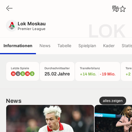
Lok Moskau
Premier League
Lok Moskau
LOK
Premier League
Informationen
News
Tabelle
Spielplan
Kader
Stati
Letzte Spiele
Durchschnittsalter
Transferbilanz
Tore
25.02 Jahre
N
U
S
N
S
+14 Mio.
-19 Mio.
+2
News
alles zeigen