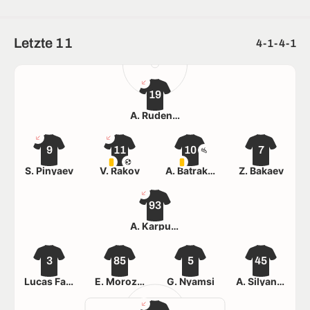
Letzte 11
4-1-4-1
19
A. Rudenko
9
11
10
7
S. Pinyaev
V. Rakov
A. Batrakov
Z. Bakaev
93
A. Karpukas
3
85
5
45
Lucas Fasson
E. Morozov
G. Nyamsi
A. Silyanov