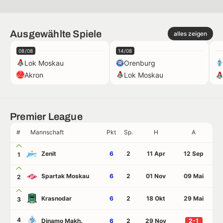
Ausgewählte Spiele
alles zeigen
08/08
14/08
Lok Moskau
Orenburg
Akron
Lok Moskau
Premier League
#
Mannschaft
Pkt
Sp.
H
A
Zenit
6
2
11 Apr
12 Sep
1
Spartak Moskau
6
2
01 Nov
09 Mai
2
Krasnodar
6
2
18 Okt
29 Mai
3
4
Dinamo Makh.
6
2
29 Nov
2-1