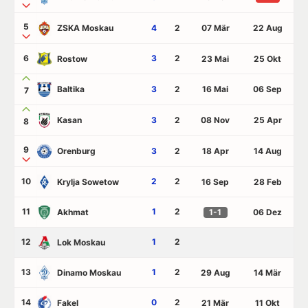
5
ZSKA Moskau
4
2
07 Mär
22 Aug
6
3
2
Rostow
23 Mai
25 Okt
Baltika
3
2
16 Mai
06 Sep
7
Kasan
3
2
08 Nov
25 Apr
8
9
Orenburg
3
2
18 Apr
14 Aug
10
2
2
Krylja Sowetow
16 Sep
28 Feb
11
1
2
Akhmat
1-1
06 Dez
12
1
2
Lok Moskau
13
1
2
Dinamo Moskau
29 Aug
14 Mär
14
0
2
Fakel
21 Mär
11 Okt