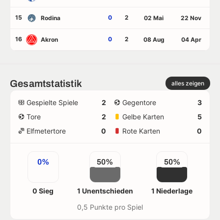
15
0
2
Rodina
02 Mai
22 Nov
16
0
2
Akron
08 Aug
04 Apr
Gesamtstatistik
alles zeigen
Gespielte Spiele
2
Gegentore
3
Tore
2
Gelbe Karten
5
Elfmetertore
0
Rote Karten
0
0%
50%
50%
0 Sieg
1 Unentschieden
1 Niederlage
0,5 Punkte pro Spiel