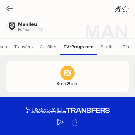
Manlleu
Fußball Im TV
Manlleu
MAN
Fußball Im TV
iken
Transfers
Gehälter
TV-Programm
Stadion
Titel
Kein Spiel